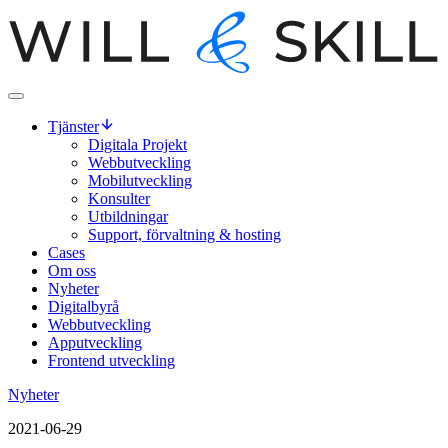
Tjänster
Digitala Projekt
Webbutveckling
Mobilutveckling
Konsulter
Utbildningar
Support, förvaltning & hosting
Cases
Om oss
Nyheter
Digitalbyrå
Webbutveckling
Apputveckling
Frontend utveckling
Nyheter
2021-06-29