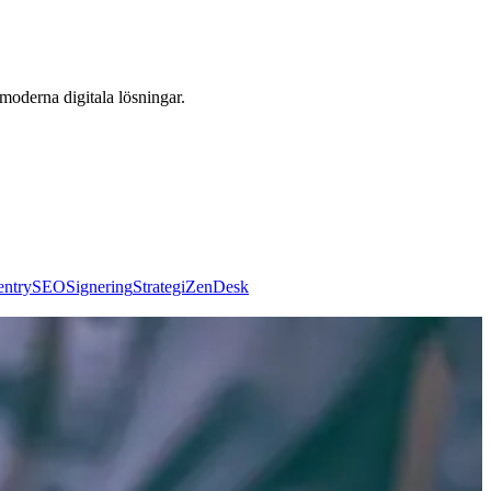
 moderna digitala lösningar.
entry
SEO
Signering
Strategi
ZenDesk