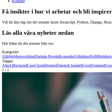
Kontakt
Få insikter i hur vi arbetar och bli inspire
Vill du lära dig om det senaste inom Javascript, Python, Django, React
Läs alla våra nyheter nedan
Här hittar du det senaste från oss.
Kategorier
Alla
Webbutveckling
Digitala Projekt
Konsulter
Utbildare
Drift
Mobilutv
Taggar
Alla
AI
Backend
Case
Cloud
Design
Django
E-handel
Event
Frontend
Goo
1
/
1