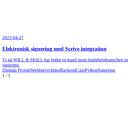
2023-04-27
Elektronisk signering med Scrive integration
Vi på WILL & SKILL har hjälpt en kund inom fastighetsbranschen med f
signering.
Digitala Projekt
Webbutveckling
Backend
Case
Python
Signering
1
/
1