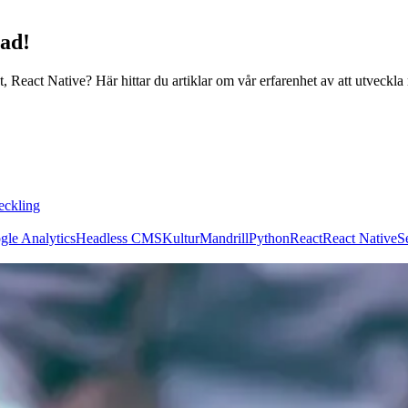
rad!
, React Native? Här hittar du artiklar om vår erfarenhet av att utveckla
eckling
gle Analytics
Headless CMS
Kultur
Mandrill
Python
React
React Native
S