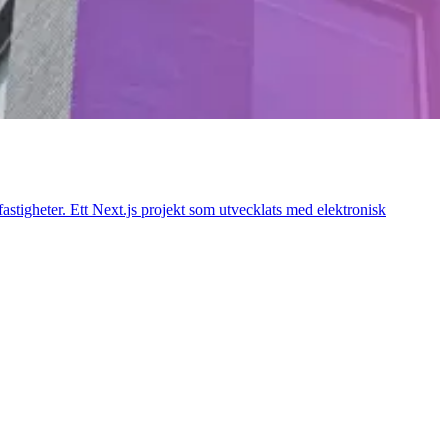
tigheter. Ett Next.js projekt som utvecklats med elektronisk