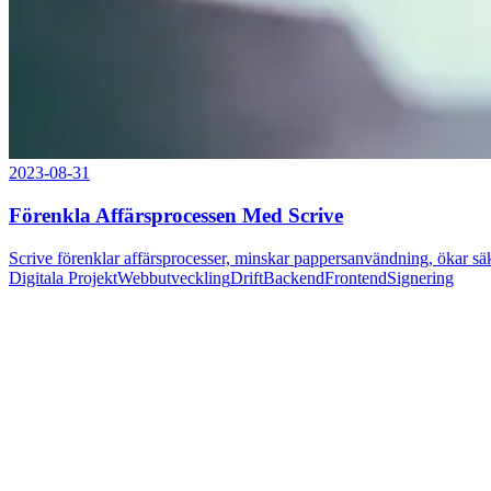
2023-08-31
Förenkla Affärsprocessen Med Scrive
Scrive förenklar affärsprocesser, minskar pappersanvändning, ökar sä
Digitala Projekt
Webbutveckling
Drift
Backend
Frontend
Signering