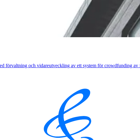
örvaltning och vidareutveckling av ett system för crowdfunding av fas