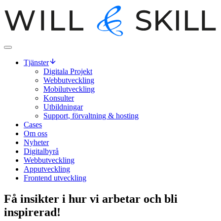
Tjänster
Digitala Projekt
Webbutveckling
Mobilutveckling
Konsulter
Utbildningar
Support, förvaltning & hosting
Cases
Om oss
Nyheter
Digitalbyrå
Webbutveckling
Apputveckling
Frontend utveckling
Få insikter i hur vi arbetar och bli
inspirerad!