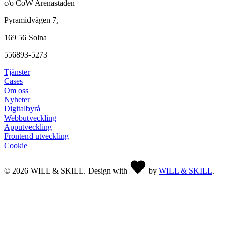
c/o CoW Arenastaden
Pyramidvägen 7,
169 56 Solna
556893-5273
Tjänster
Cases
Om oss
Nyheter
Digitalbyrå
Webbutveckling
Apputveckling
Frontend utveckling
Cookie
©
2026
WILL & SKILL. Design with
by
WILL & SKILL
.