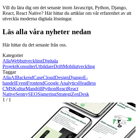
Vill du lära dig om det senaste inom Javascript, Python, Django,
React, React Native? Här hittar du artiklar om vår erfarenhet av att
utveckla moderna digitala lösningar.
Läs alla våra nyheter nedan
Här hittar du det senaste från oss.
Kategorier
Alla
Webbutveckling
Digitala
Projekt
Konsulter
Utbildare
Drift
Mobilutveckling
Taggar
Alla
AI
Backend
Case
Cloud
Design
Django
E-
handel
Event
Frontend
Google Analytics
Headless
CMS
Kultur
Mandrill
Python
React
React
Native
Sentry
SEO
Signering
Strategi
ZenDesk
1
/
1