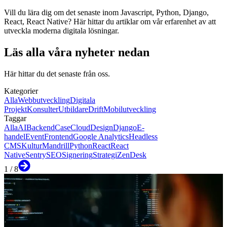
Vill du lära dig om det senaste inom Javascript, Python, Django,
React, React Native? Här hittar du artiklar om vår erfarenhet av att
utveckla moderna digitala lösningar.
Läs alla våra nyheter nedan
Här hittar du det senaste från oss.
Kategorier
Alla
Webbutveckling
Digitala
Projekt
Konsulter
Utbildare
Drift
Mobilutveckling
Taggar
Alla
AI
Backend
Case
Cloud
Design
Django
E-
handel
Event
Frontend
Google Analytics
Headless
CMS
Kultur
Mandrill
Python
React
React
Native
Sentry
SEO
Signering
Strategi
ZenDesk
1
/
8