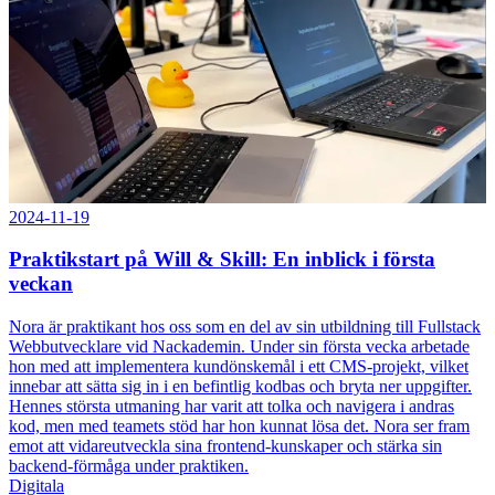
2024-11-19
Praktikstart på Will & Skill: En inblick i första
veckan
Nora är praktikant hos oss som en del av sin utbildning till Fullstack
Webbutvecklare vid Nackademin. Under sin första vecka arbetade
hon med att implementera kundönskemål i ett CMS-projekt, vilket
innebar att sätta sig in i en befintlig kodbas och bryta ner uppgifter.
Hennes största utmaning har varit att tolka och navigera i andras
kod, men med teamets stöd har hon kunnat lösa det. Nora ser fram
emot att vidareutveckla sina frontend-kunskaper och stärka sin
backend-förmåga under praktiken.
Digitala