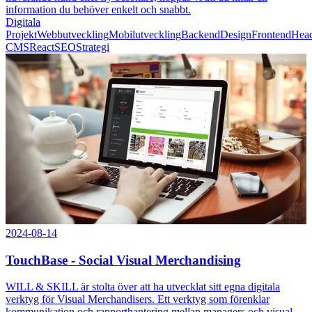
information du behöver enkelt och snabbt.
Digitala
Projekt
Webbutveckling
Mobilutveckling
Backend
Design
Frontend
Head
CMS
React
SEO
Strategi
2024-08-14
TouchBase - Social Visual Merchandising
WILL & SKILL är stolta över att ha utvecklat sitt egna digitala
verktyg för Visual Merchandisers. Ett verktyg som förenklar
kommunikation och rapporthantering mellan managers och visual