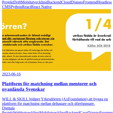
Projekt
Drift
Mobilutveckling
Backend
Cloud
Django
Frontend
Headless
CMS
Python
React
React Native
2023-06-16
Plattform för matchning mellan mentorer och
nyanlända Svenskar
WILL & SKILL hjälper Yrkesdörren (AxFoundation) att bygga en
plattform för matchning mellan deltagare och dörröppnare.
Digitala
Projekt
Webbutveckling
Mobilutveckling
Backend
Case
Django
Fronten