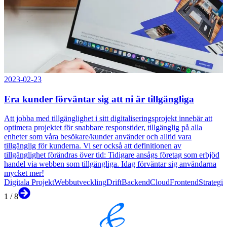
2023-02-23
Era kunder förväntar sig att ni är tillgängliga
Att jobba med tillgänglighet i sitt digitaliseringsprojekt innebär att
optimera projektet för snabbare responstider, tillgänglig på alla
enheter som våra besökare/kunder använder och alltid vara
tillgänglig för kunderna. Vi ser också att definitionen av
tillgänglighet förändras över tid: Tidigare ansågs företag som erbjöd
handel via webben som tillgängliga. Idag förväntar sig användarna
mycket mer!
Digitala Projekt
Webbutveckling
Drift
Backend
Cloud
Frontend
Strategi
1
/
8