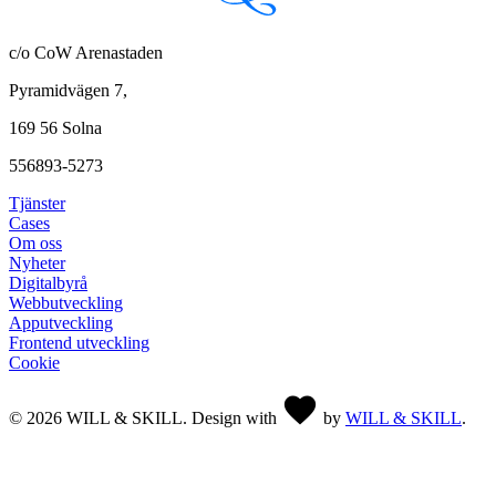
c/o CoW Arenastaden
Pyramidvägen 7,
169 56 Solna
556893-5273
Tjänster
Cases
Om oss
Nyheter
Digitalbyrå
Webbutveckling
Apputveckling
Frontend utveckling
Cookie
©
2026
WILL & SKILL. Design with
by
WILL & SKILL
.