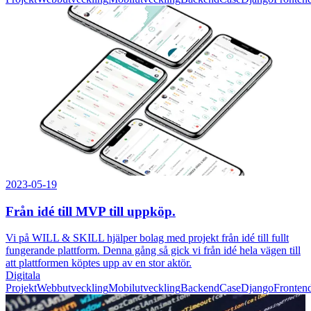
2023-05-19
Från idé till MVP till uppköp.
Vi på WILL & SKILL hjälper bolag med projekt från idé till fullt
fungerande plattform. Denna gång så gick vi från idé hela vägen till
att plattformen köptes upp av en stor aktör.
Digitala
Projekt
Webbutveckling
Mobilutveckling
Backend
Case
Django
Fronten