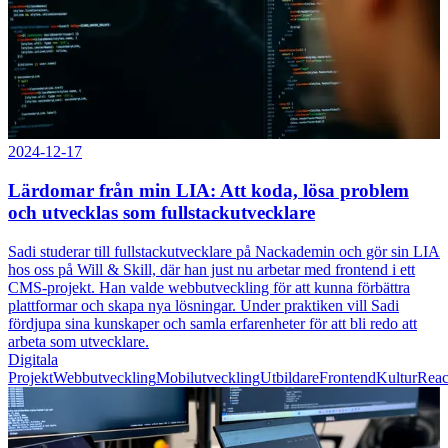
2024-12-17
Lärdomar från min LIA: Att koda, lösa problem
och utvecklas som fullstackutvecklare
Sadi studerar till fullstackutvecklare på Nackademin och gör sin LIA
hos oss på Will & Skill, där han just nu arbetar med frontend i ett
CMS-projekt. Han valde webbutveckling för att kunna förbättra
plattformar och skapa nya lösningar. Under praktiken vill Sadi
fördjupa sina kunskaper och samla erfarenheter för att bli redo att
arbeta som utvecklare.
Digitala
Projekt
Webbutveckling
Mobilutveckling
Utbildare
Frontend
Kultur
Reac