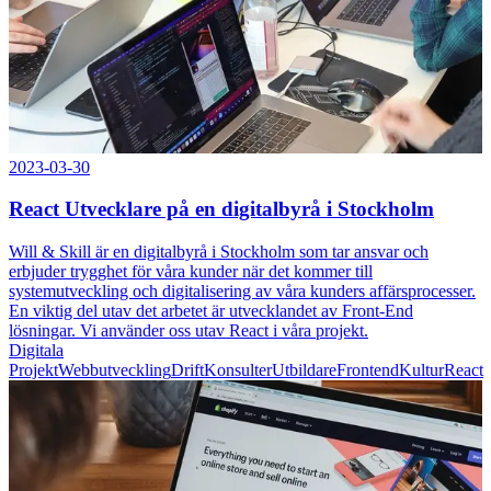
2023-03-30
React Utvecklare på en digitalbyrå i Stockholm
Will & Skill är en digitalbyrå i Stockholm som tar ansvar och
erbjuder trygghet för våra kunder när det kommer till
systemutveckling och digitalisering av våra kunders affärsprocesser.
En viktig del utav det arbetet är utvecklandet av Front-End
lösningar. Vi använder oss utav React i våra projekt.
Digitala
Projekt
Webbutveckling
Drift
Konsulter
Utbildare
Frontend
Kultur
React