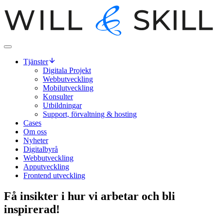
Tjänster
Digitala Projekt
Webbutveckling
Mobilutveckling
Konsulter
Utbildningar
Support, förvaltning & hosting
Cases
Om oss
Nyheter
Digitalbyrå
Webbutveckling
Apputveckling
Frontend utveckling
Få insikter i hur vi arbetar och bli
inspirerad!