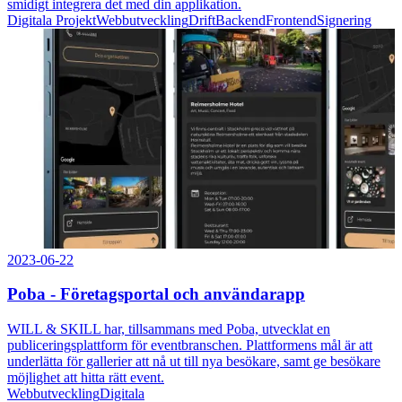
smidigt integrera det med din applikation.
Digitala Projekt
Webbutveckling
Drift
Backend
Frontend
Signering
2023-06-22
Poba - Företagsportal och användarapp
WILL & SKILL har, tillsammans med Poba, utvecklat en
publiceringsplattform för eventbranschen. Plattformens mål är att
underlätta för gallerier att nå ut till nya besökare, samt ge besökare
möjlighet att hitta rätt event.
Webbutveckling
Digitala