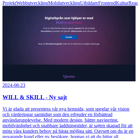
Projekt
Webbutveckling
Mobilutveckling
Utbildare
Frontend
Kultur
Reac
2024-08-23
WILL & SKILL - Ny sajt
Vi är glada att presentera vår nya hemsida, som speglar vår vision
och värderingar samtidigt som den erbjuder en förbättrad
användarupplevelse. Med modern design, bättre navigering,
mobilvänlighet och snabbare laddningstider, är sajten skapad för att
möta våra kunders behov på bästa möjliga sätt. Oavsett om du är en
nuvarande kund eller ny besökare, hoppas vi att du hittar all