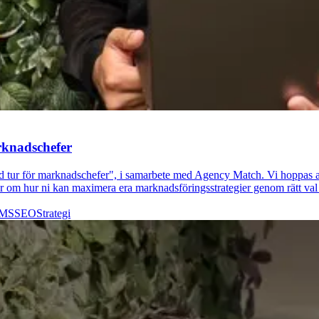
rknadschefer
ad tur för marknadschefer", i samarbete med Agency Match. Vi hoppas att
er om hur ni kan maximera era marknadsföringsstrategier genom rätt va
CMS
SEO
Strategi