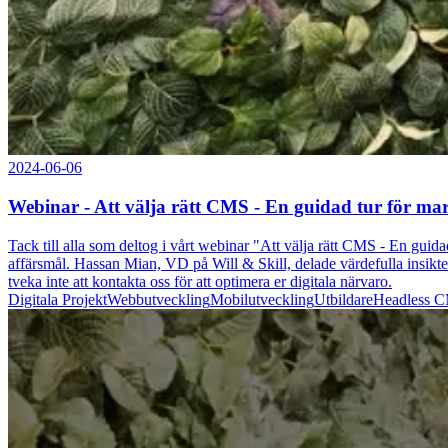
2024-06-06
Webinar - Att välja rätt CMS - En guidad tur för ma
Tack till alla som deltog i vårt webinar "Att välja rätt CMS - En guid
affärsmål. Hassan Mian, VD på Will & Skill, delade värdefulla insikt
tveka inte att kontakta oss för att optimera er digitala närvaro.
Digitala Projekt
Webbutveckling
Mobilutveckling
Utbildare
Headless 