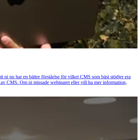
 ni nu har en bättre förståelse för vilket CMS som bäst stödjer era
l av CMS. Om ni missade webinaret eller vill ha mer information,