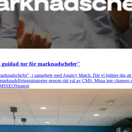
En guidad tur för marknadschefer"
arknadschefer", i samarbete med Agancy Match. Där vi hjälper dig att f
arknadsföringsstrategier genom rätt val av CMS. Missa inte chansen at
CMS
SEO
Strategi