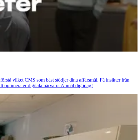
örstå vilket CMS som bäst stödjer dina affärsmål. Få insikter från
t optimera er digitala närvaro. Anmäl dig idag!