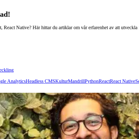
rad!
, React Native? Här hittar du artiklar om vår erfarenhet av att utveckla
eckling
gle Analytics
Headless CMS
Kultur
Mandrill
Python
React
React Native
S