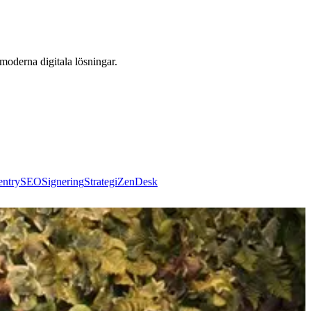
 moderna digitala lösningar.
entry
SEO
Signering
Strategi
ZenDesk