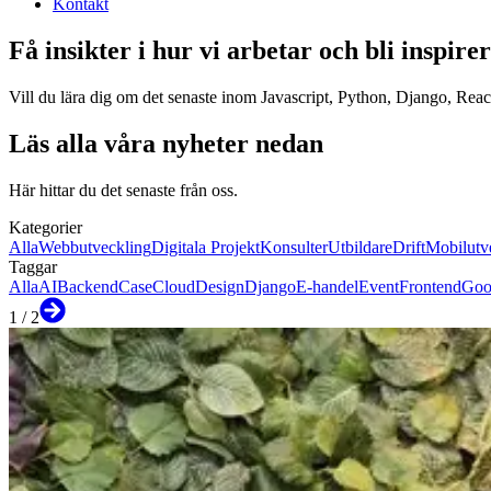
Kontakt
Få insikter i hur vi arbetar och bli inspire
Vill du lära dig om det senaste inom Javascript, Python, Django, React
Läs alla våra nyheter nedan
Här hittar du det senaste från oss.
Kategorier
Alla
Webbutveckling
Digitala Projekt
Konsulter
Utbildare
Drift
Mobilutv
Taggar
Alla
AI
Backend
Case
Cloud
Design
Django
E-handel
Event
Frontend
Goo
1
/
2