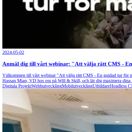
2024-05-02
Anmäl dig till vårt webinar: "Att välja rätt CMS - 
Välkommen till vårt webinar "Att välja rätt CMS - En guidad tur för m
Hassan Mian, VD hos oss på Will & Skill, och lär dig maximera dina m
Digitala Projekt
Webbutveckling
Mobilutveckling
Utbildare
Headless 