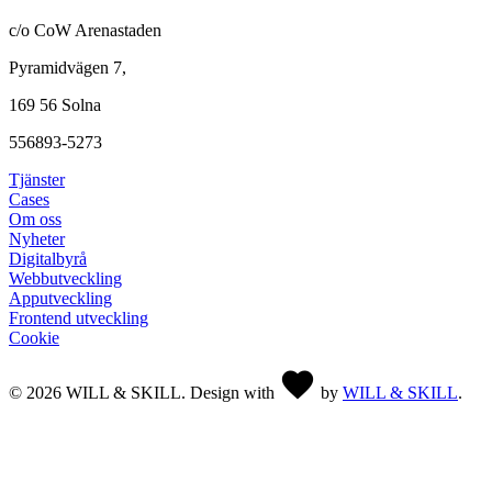
c/o CoW Arenastaden
Pyramidvägen 7,
169 56 Solna
556893-5273
Tjänster
Cases
Om oss
Nyheter
Digitalbyrå
Webbutveckling
Apputveckling
Frontend utveckling
Cookie
©
2026
WILL & SKILL. Design with
by
WILL & SKILL
.