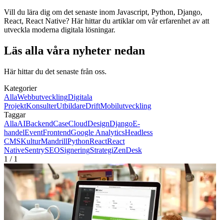
Vill du lära dig om det senaste inom Javascript, Python, Django,
React, React Native? Här hittar du artiklar om vår erfarenhet av att
utveckla moderna digitala lösningar.
Läs alla våra nyheter nedan
Här hittar du det senaste från oss.
Kategorier
Alla
Webbutveckling
Digitala
Projekt
Konsulter
Utbildare
Drift
Mobilutveckling
Taggar
Alla
AI
Backend
Case
Cloud
Design
Django
E-
handel
Event
Frontend
Google Analytics
Headless
CMS
Kultur
Mandrill
Python
React
React
Native
Sentry
SEO
Signering
Strategi
ZenDesk
1
/
1