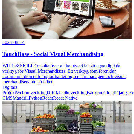
2024-08-14
TouchBase - Social Visual Merchandising
WILL & SKILL är stolta över att ha utvecklat sitt egna digitala
verktyg för Visual Merchandisers. Ett verktyg som förenklar
kommunikation och rapporthantering mellan managers och visual
merchandisers ute på fältet.
Digitala
Projekt
Webbutveckling
Drift
Mobilutveckling
Backend
Cloud
Django
Fr
CMS
Mandrill
Python
React
React Native