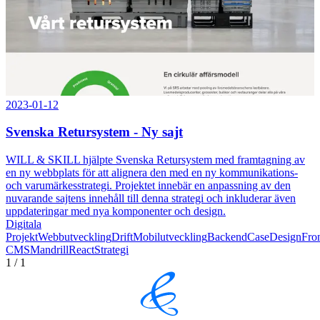
2023-01-12
Svenska Retursystem - Ny sajt
WILL & SKILL hjälpte Svenska Retursystem med framtagning av
en ny webbplats för att alignera den med en ny kommunikations-
och varumärkesstrategi. Projektet innebär en anpassning av den
nuvarande sajtens innehåll till denna strategi och inkluderar även
uppdateringar med nya komponenter och design.
Digitala
Projekt
Webbutveckling
Drift
Mobilutveckling
Backend
Case
Design
Fro
CMS
Mandrill
React
Strategi
1
/
1